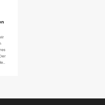
en
ir
n
res
Der
...