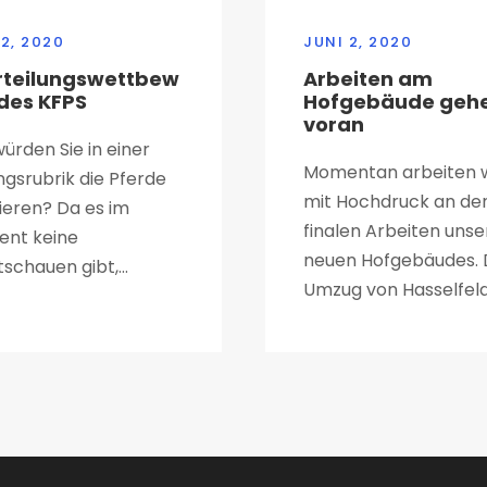
 2, 2020
JUNI 2, 2020
rteilungswettbew
Arbeiten am
des KFPS
Hofgebäude geh
voran
ürden Sie in einer
Momentan arbeiten w
gsrubrik die Pferde
mit Hochdruck an de
ieren? Da es im
finalen Arbeiten unse
nt keine
neuen Hofgebäudes. 
schauen gibt,...
Umzug von Hasselfelde